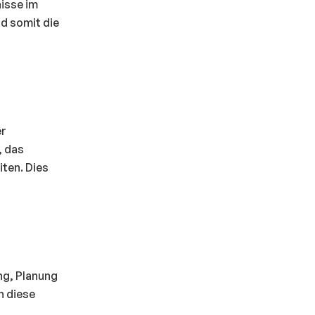
nisse im
nd somit die
er
, das
iten. Dies
ng, Planung
n diese