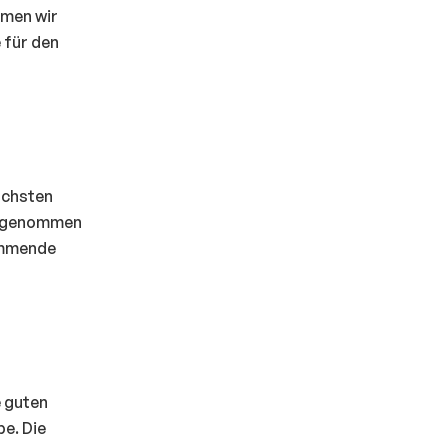
hmen wir
 für den
ächsten
vorgenommen
kommende
e guten
e. Die