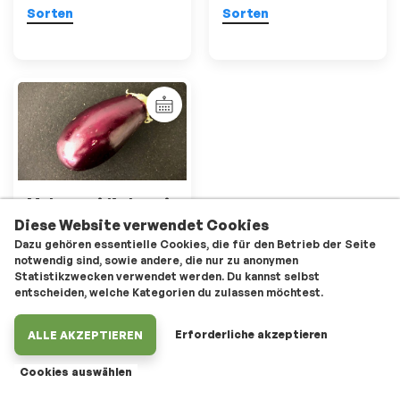
Sorten
Sorten
Melanzani/Aubergi
ne
Diese Website verwendet Cookies
Dazu gehören essentielle Cookies, die für den Betrieb der Seite
Sorten
notwendig sind, sowie andere, die nur zu anonymen
Statistikzwecken verwendet werden. Du kannst selbst
entscheiden, welche Kategorien du zulassen möchtest.
Erforderliche akzeptieren
ALLE AKZEPTIEREN
made with 💚 by the knights | letzte Änderung:
Cookies auswählen
11.Jun.2026 |
Kontakt
|
Impressum
|
Datenschutz
|
Aussaatkalender
|
Roadmap / Changelog