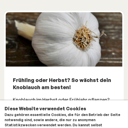
Frühling oder Herbst? So wächst dein
Knoblauch am besten!
Knoblauch im Herbst oder Frühjahr pflanzen?
Erfahre die besten Tipps für eine reiche Ernte!
Diese Website verwendet Cookies
Dazu gehören essentielle Cookies, die für den Betrieb der Seite
zum Beitrag
notwendig sind, sowie andere, die nur zu anonymen
Statistikzwecken verwendet werden. Du kannst selbst